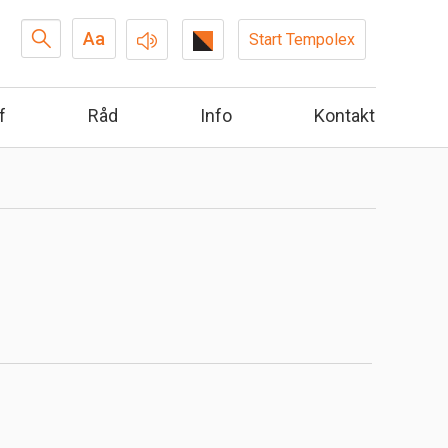
Search
Aa
Start Tempolex
...
f
Råd
Info
Kontakt