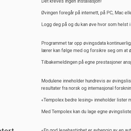
Det kreves ingen installasjon!
Øvingen foregår på internett, på PC, Mac elle
Logg deg på og du kan øve hvor som helst i
Programmet tar opp øvingsdata kontinuerlig,
lærer kan følge med og forsikre seg om at ø
Tilbakemeldingen på egne prestasjoner anspo
Modulene inneholder hundrevis av øvingslist
resultater fra norsk og internasjonal forsknin
«Tempolex bedre lesing» inneholder lister m
Med Tempolex kan du lage egne øvingslister
«En god lesehastighet er avhengig av en autom