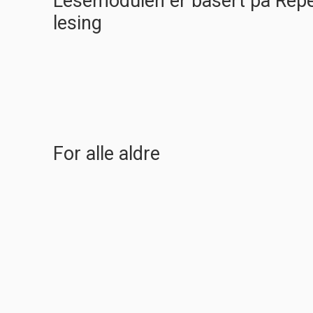
Lesemodulen er basert på Repe
lesing
For alle aldre