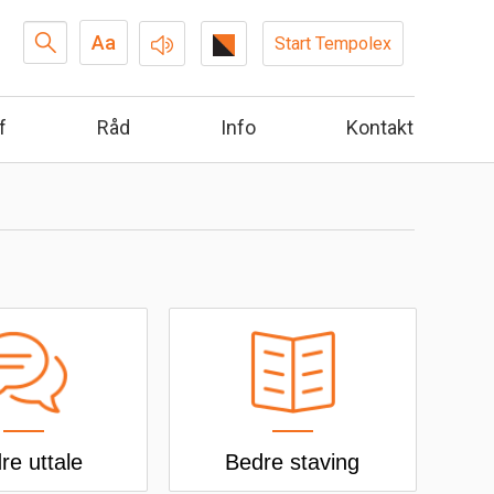
Search
Aa
Start Tempolex
...
f
Råd
Info
Kontakt
re uttale
Bedre staving