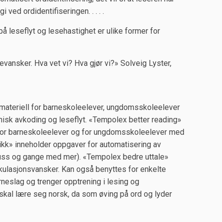
i ved ordidentifiseringen. . . . .
å leseflyt og lesehastighet er ulike former for
evansker. Hva vet vi? Hva gjør vi?» Solveig Lyster,
materiell for barneskoleelever, ungdomsskoleelever
nisk avkoding og leseflyt. «Tempolex better reading»
 for barneskoleelever og for ungdomsskoleelever med
kk» inneholder oppgaver for automatisering av
luss og gange med mer). «Tempolex bedre uttale»
ikulasjonsvansker. Kan også benyttes for enkelte
neslag og trenger opptrening i lesing og
skal lære seg norsk, da som øving på ord og lyder