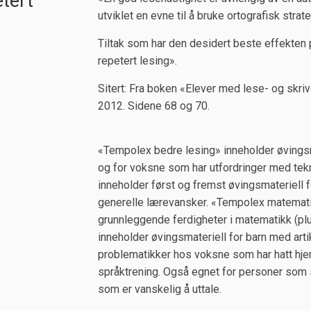
tert
utviklet en evne til å bruke ortografisk strateg
Tiltak som har den desidert beste effekten p
repetert lesing».
Sitert: Fra boken «Elever med lese- og skriv
2012. Sidene 68 og 70.
«Tempolex bedre lesing» inneholder øvings
og for voksne som har utfordringer med tek
inneholder først og fremst øvingsmateriell
generelle lærevansker. «Tempolex matemati
grunnleggende ferdigheter i matematikk (p
inneholder øvingsmateriell for barn med art
problematikker hos voksne som har hatt hjer
språktrening. Også egnet for personer som 
som er vanskelig å uttale.