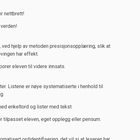
r nettbrett!
 verden!
 ved hjelp av metoden presisjonsopplæring, slik at
vingen har effekt.
rer eleven til videre innsats.
er. Listene er nøye systematiserte i henhold til
g.
ed enkeltord og lister med tekst.
 tilpasset eleven, eget opplegg eller pensum.
atisert ordidentifisering, det vil si at leseren har