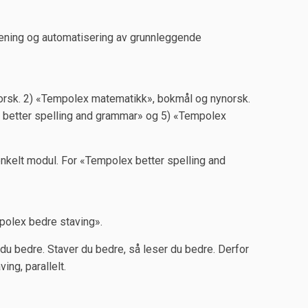
ening og automatisering av grunnleggende
orsk. 2) «Tempolex matematikk», bokmål og nynorsk.
 better spelling and grammar» og 5) «Tempolex
enkelt modul. For «Tempolex better spelling and
polex bedre staving».
 du bedre. Staver du bedre, så leser du bedre. Derfor
ng, parallelt.