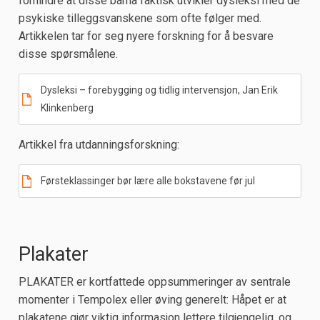
forhindre at disse barna faktisk utvikler dysleksi med de
psykiske tilleggsvanskene som ofte følger med.
Artikkelen tar for seg nyere forskning for å besvare
disse spørsmålene.
Dysleksi – forebygging og tidlig intervensjon, Jan Erik
Klinkenberg
Artikkel fra utdanningsforskning:
Førsteklassinger bør lære alle bokstavene før jul
Plakater
PLAKATER er kortfattede oppsummeringer av sentrale
momenter i Tempolex eller øving generelt: Håpet er at
plakatene gjør viktig informasjon lettere tilgjengelig, og