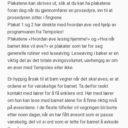
Plakatene kan skrives ut, slik at du kan ha plakatene
foran deg når du gjennomfører en prosedyre, inn til at
prosedyren sitter i fingrene.
Plakat 1 og 2 har direkte med hvordan øve ved hjelp av
programvaren fra Tempolex!
Plakatene «Hvordan øve lesing hjemme!» og «Hva når
barnet ikke vil øve?» er plakater som tar for seg
generelle rutiner ved leseøving. Leseøving i bøker er en
viktig del av det totale øvingsvolumet, uavhengig av om
en øver med Tempolex eller ikke.
En hyppig årsak til at barn vegrer når det skal øves, er at
ordene er for vanskelige for barnet. Ta derfor raskt
kontakt med lærer for å få enklere ord. Hør med lærer
om hun kan lese med barnet alene for å finne riktig nivå
på øveordene. I de fleste tilfeller vil vegringen bli borte
etter noen dager, når en har fått øveord som er passe
vanskelig, det vil si ord som er lette for barnet å avkode