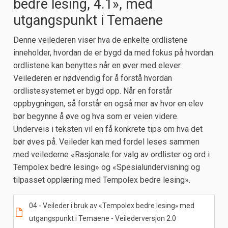
bedre lesing, 4.1», med
utgangspunkt i Temaene
Denne veilederen viser hva de enkelte ordlistene
inneholder, hvordan de er bygd da med fokus på hvordan
ordlistene kan benyttes når en øver med elever.
Veilederen er nødvendig for å forstå hvordan
ordlistesystemet er bygd opp. Når en forstår
oppbygningen, så forstår en også mer av hvor en elev
bør begynne å øve og hva som er veien videre.
Underveis i teksten vil en få konkrete tips om hva det
bør øves på. Veileder kan med fordel leses sammen
med veilederne «Rasjonale for valg av ordlister og ord i
Tempolex bedre lesing» og «Spesialundervisning og
tilpasset opplæring med Tempolex bedre lesing».
04 - Veileder i bruk av «Tempolex bedre lesing
med
»
utgangspunkt i Temaene - Veilederversjon 2.0